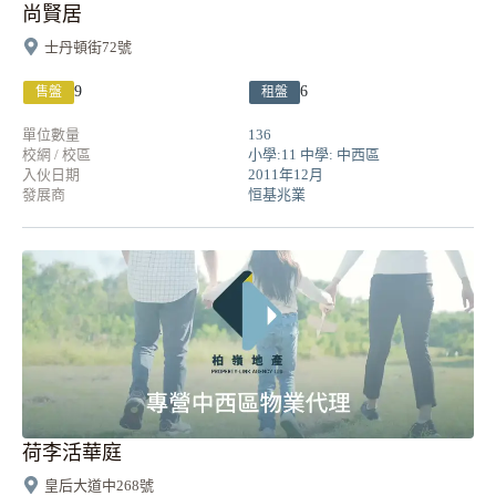
尚賢居
士丹頓街72號
9
6
售盤
租盤
單位數量
136
校網 / 校區
小學:11 中學: 中西區
入伙日期
2011年12月
發展商
恒基兆業
荷李活華庭
皇后大道中268號