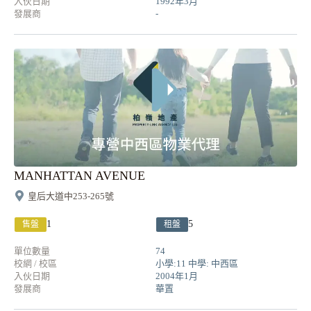
入伙日期
1992年3月
發展商
-
MANHATTAN AVENUE
皇后大道中253-265號
1
5
售盤
租盤
單位數量
74
校網 / 校區
小學:11 中學: 中西區
入伙日期
2004年1月
發展商
華置