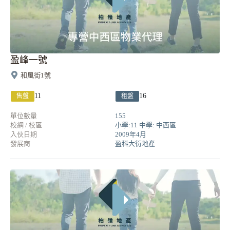
盈峰一號
和風街1號
11
16
售盤
租盤
單位數量
155
校網 / 校區
小學:11 中學: 中西區
入伙日期
2009年4月
發展商
盈科大衍地產