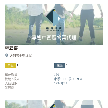
雍翠臺
必列者士街18號
3
2
售盤
租盤
單位數量
150
校網 / 校區
小學:11 中學: 中西區
入伙日期
1994年3月
發展商
-