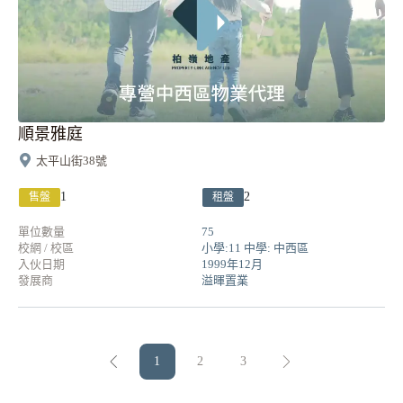
順景雅庭
太平山街38號
1
2
售盤
租盤
單位數量
75
校網 / 校區
小學:11 中學: 中西區
入伙日期
1999年12月
發展商
溢暉置業
1
2
3