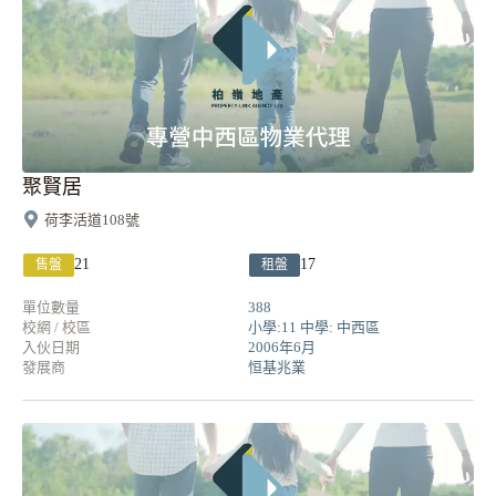
聚賢居
荷李活道108號
21
17
售盤
租盤
單位數量
388
校網 / 校區
小學:11 中學: 中西區
入伙日期
2006年6月
發展商
恒基兆業