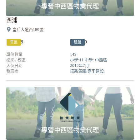
西浦
皇后大道西189號
9
9
售盤
租盤
單位數量
149
校網 / 校區
小學:11 中學: 中西區
入伙日期
2012年7月
發展商
培新集團/嘉里建設