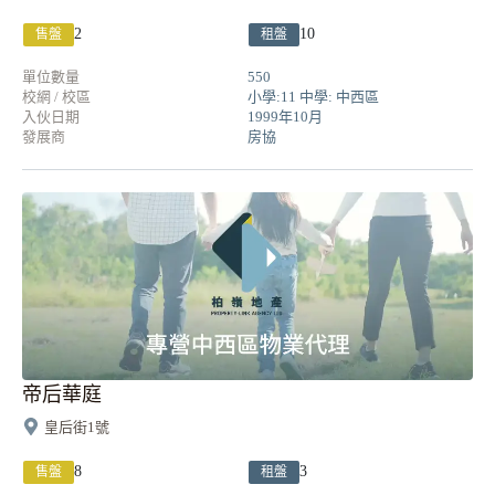
2
10
售盤
租盤
單位數量
550
校網 / 校區
小學:11 中學: 中西區
入伙日期
1999年10月
發展商
房協
帝后華庭
皇后街1號
8
3
售盤
租盤