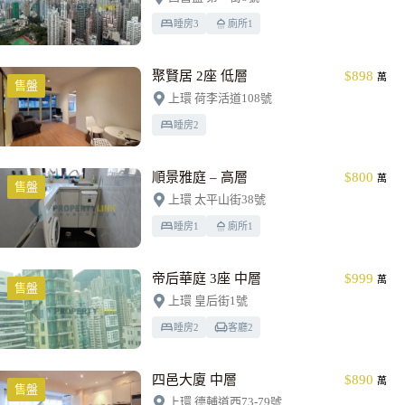
睡房
3
廁所
1
聚賢居 2座 低層
$898
萬
售盤
上環 荷李活道108號
睡房
2
順景雅庭 – 高層
$800
萬
售盤
上環 太平山街38號
睡房
1
廁所
1
帝后華庭 3座 中層
$999
萬
售盤
上環 皇后街1號
睡房
2
客廳
2
四邑大廈 中層
$890
萬
售盤
上環 德輔道西73-79號