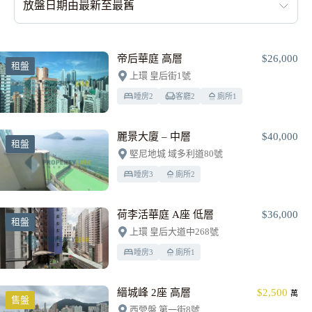
放盤日期由最新至最舊
帝后華庭 高層
$26,000
租盤
上環 皇后街1號
睡房
2
客廳
2
廁所
1
麗景大廈 – 中層
$40,000
租盤
堅尼地城 域多利道80號
睡房
3
廁所
2
荷李活華庭 A座 低層
$36,000
租盤
上環 皇后大道中268號
睡房
3
廁所
1
縉城峰 2座 高層
$2,500
萬
售盤
西營盤 第一街8號