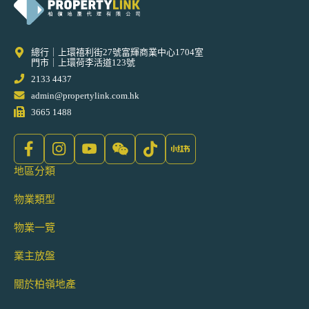
總行｜上環禧利街27號富輝商業中心1704室
門市｜上環荷李活道123號
2133 4437
admin@propertylink.com.hk
3665 1488
地區分類
物業類型
物業一覽
業主放盤
關於柏嶺地產