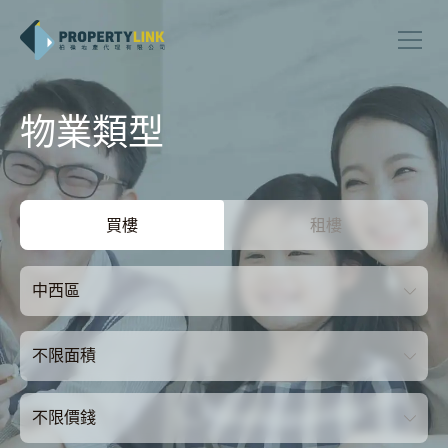
物業類型
買樓
租樓
中西區
不限面積
不限價錢