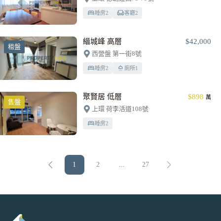
睡房
2
客廳
2
縉城峰 高層
$42,000
租盤
西營盤 第一街8號
睡房
2
廁所
1
聚賢居 低層
$898
萬
售盤
上環 荷李活道108號
睡房
2
1
2
...
27