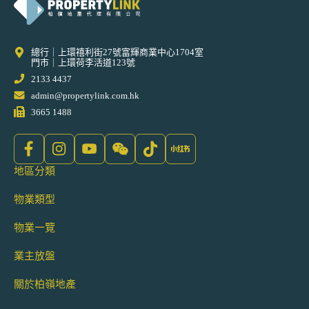
總行｜上環禧利街27號富輝商業中心1704室
門市｜上環荷李活道123號
2133 4437
admin@propertylink.com.hk
3665 1488
地區分類
物業類型
物業一覽
業主放盤
關於柏嶺地產