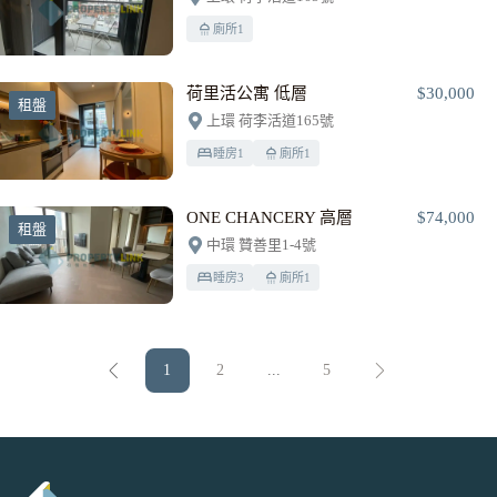
廁所
1
荷里活公寓 低層
$30,000
租盤
上環 荷李活道165號
睡房
1
廁所
1
ONE CHANCERY 高層
$74,000
租盤
中環 贊善里1-4號
睡房
3
廁所
1
1
2
...
5