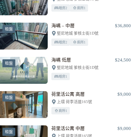
睡房
2
廁所
1
海嵎 – 中層
$36,800
租盤
堅尼地城 爹核士街1D號
睡房
2
廁所
1
海嵎 低層
$24,500
租盤
堅尼地城 爹核士街1D號
睡房
1
荷里活公寓 高層
$9,000
租盤
上環 荷李活道165號
廁所
1
荷里活公寓 中層
$9,000
租盤
上環 荷李活道165號