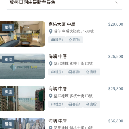
放盤日期由最新至最舊
嘉佑大廈 中層
$29,000
租盤
灣仔 皇后大道東34-38號
睡房
1
廁所
1
海嵎 中層
$26,800
租盤
堅尼地城 爹核士街1D號
睡房
1
客廳
1
廁所
1
海嵎 中層
$29,800
租盤
堅尼地城 爹核士街1D號
睡房
1
客廳
1
廁所
1
海嵎 中層
$36,800
租盤
堅尼地城 爹核士街1D號