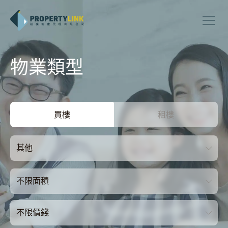
物業類型
買樓
租樓
其他
不限面積
不限價錢