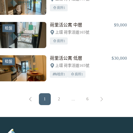
廁所
1
荷里活公寓 中層
$9,000
租盤
上環 荷李活道165號
廁所
1
荷里活公寓 低層
$30,000
租盤
上環 荷李活道165號
睡房
1
廁所
1
1
2
...
6