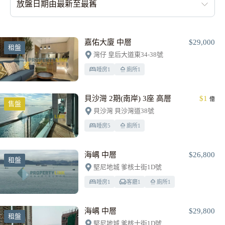
放盤日期由最新至最舊
嘉佑大廈 中層
$29,000
租盤
灣仔 皇后大道東34-38號
睡房
1
廁所
1
貝沙灣 2期(南岸) 3座 高層
$1
億
售盤
貝沙灣 貝沙灣道38號
睡房
5
廁所
1
海嵎 中層
$26,800
租盤
堅尼地城 爹核士街1D號
睡房
1
客廳
1
廁所
1
海嵎 中層
$29,800
租盤
堅尼地城 爹核士街1D號