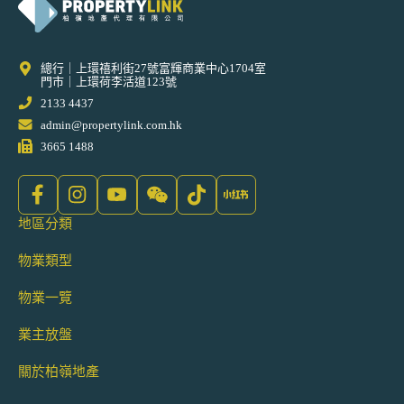
總行｜上環禧利街27號富輝商業中心1704室
門市｜上環荷李活道123號
2133 4437
admin@propertylink.com.hk
3665 1488
地區分類
物業類型
物業一覽
業主放盤
關於柏嶺地產