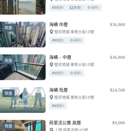
睡房
1
客廳
1
廁所
1
海嵎 中層
$36,800
租盤
堅尼地城 爹核士街1D號
睡房
2
廁所
1
海嵎 – 中層
$36,800
租盤
堅尼地城 爹核士街1D號
睡房
2
廁所
1
海嵎 低層
$24,500
租盤
堅尼地城 爹核士街1D號
睡房
1
荷里活公寓 高層
$9,000
租盤
上環 荷李活道165號