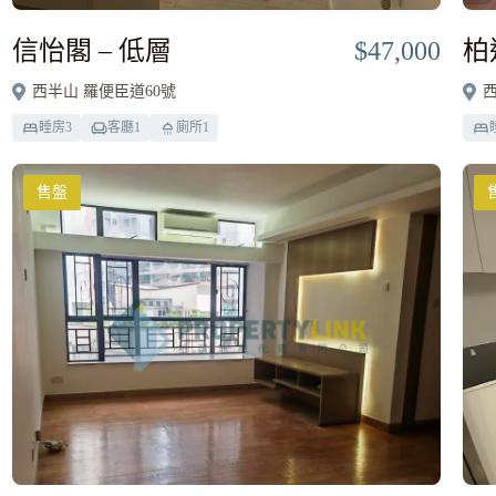
信怡閣 – 低層
$47,000
柏
西半山 羅便臣道60號
西
睡房
3
客廳
1
廁所
1
售盤