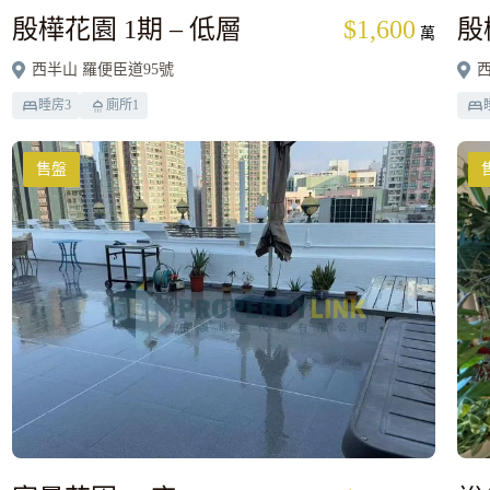
殷樺花園 1期 – 低層
$1,600
殷
萬
西半山 羅便臣道95號
西
睡房
3
廁所
1
售盤