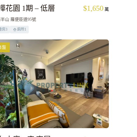
樺花園 1期 – 低層
$1,650
萬
半山 羅便臣道95號
睡房
3
廁所
1
售盤