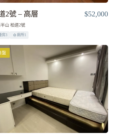
道2號 – 高層
$52,000
半山 柏道2號
睡房
3
廁所
1
售盤