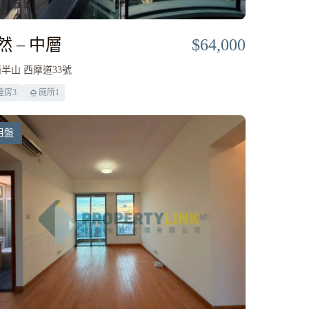
然 – 中層
$64,000
半山 西摩道33號
睡房
3
廁所
1
租盤