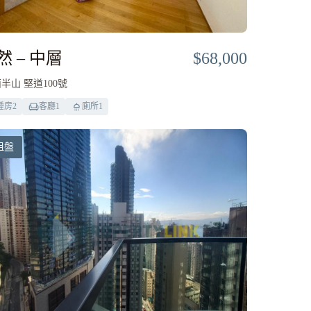
然 – 中層
$68,000
半山 堅道100號
睡房
2
客廳
1
廁所
1
租盤