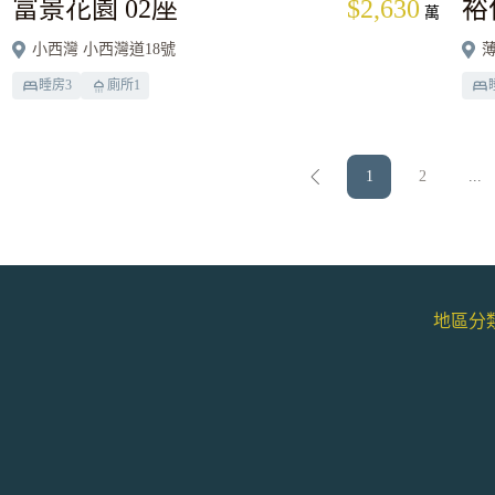
富景花園 02座
$2,630
裕
萬
小西灣 小西灣道18號
薄
睡房
3
廁所
1
1
2
...
地區分