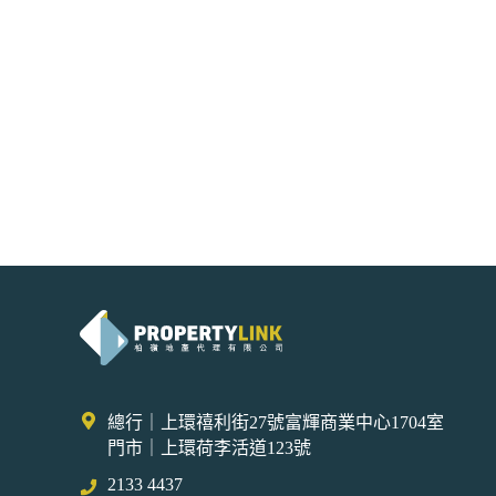
總行｜上環禧利街27號富輝商業中心1704室
門市｜上環荷李活道123號
2133 4437