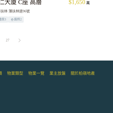
仁大廈 C座 高層
$1,650
萬
扶林 薄扶林道96號
睡房
3
廁所
2
27
類
物業類型
物業一覽
業主放盤
關於柏嶺地產