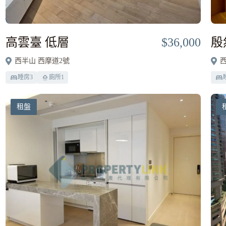
高雲臺 低層
$36,000
殷
西半山 西摩道2號
西
睡房
3
廁所
1
租盤