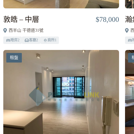
敦皓 – 中層
$78,000
瀚
西半山 干德道31號
西
睡房
2
客廳
2
廁所
1
租盤