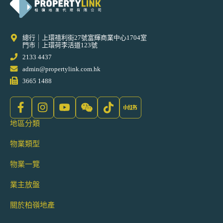
總行｜上環禧利街27號富輝商業中心1704室
門市｜上環荷李活道123號
2133 4437
admin@propertylink.com.hk
3665 1488
地區分類
物業類型
物業一覽
業主放盤
關於柏嶺地產