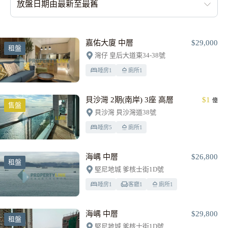
放盤日期由最新至最舊
嘉佑大廈 中層
$29,000
租盤
灣仔 皇后大道東34-38號
睡房
1
廁所
1
貝沙灣 2期(南岸) 3座 高層
$1
億
售盤
貝沙灣 貝沙灣道38號
睡房
5
廁所
1
海嵎 中層
$26,800
租盤
堅尼地城 爹核士街1D號
睡房
1
客廳
1
廁所
1
海嵎 中層
$29,800
租盤
堅尼地城 爹核士街1D號