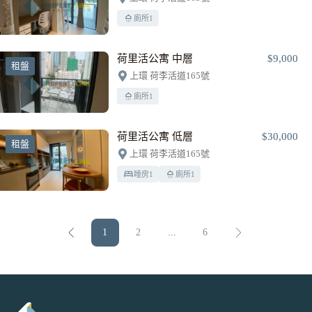
廁所
1
荷里活公寓 中層
$9,000
租盤
上環 荷李活道165號
廁所
1
荷里活公寓 低層
$30,000
租盤
上環 荷李活道165號
睡房
1
廁所
1
1
2
...
6