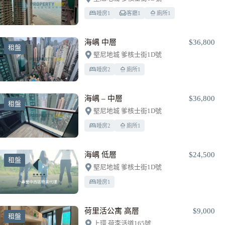
睡房
1
客廳
1
廁所
1
海嵎 中層
$36,800
租盤
堅尼地城 爹核士街1D號
睡房
2
廁所
1
海嵎 – 中層
$36,800
租盤
堅尼地城 爹核士街1D號
睡房
2
廁所
1
海嵎 低層
$24,500
租盤
堅尼地城 爹核士街1D號
睡房
1
荷里活公寓 高層
$9,000
租盤
上環 荷李活道165號