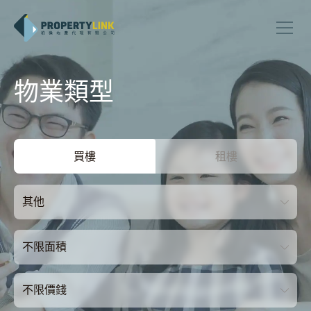
物業類型
買樓
租樓
其他
不限面積
不限價錢