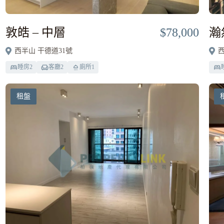
敦皓 – 中層
$78,000
瀚
西半山 干德道31號
西
睡房
2
客廳
2
廁所
1
租盤