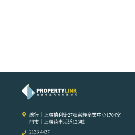
總行｜上環禧利街27號富輝商業中心1704室
門市｜上環荷李活道123號
2133 4437