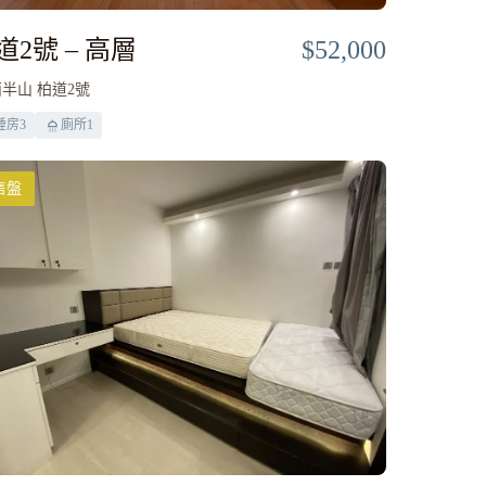
道2號 – 高層
$52,000
半山 柏道2號
睡房
3
廁所
1
售盤