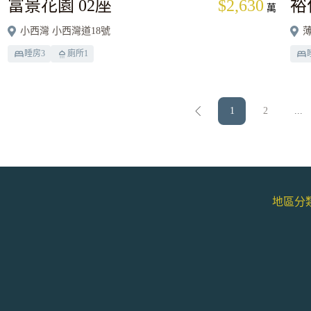
富景花園 02座
$2,630
裕
萬
小西灣 小西灣道18號
薄
睡房
3
廁所
1
1
2
...
地區分