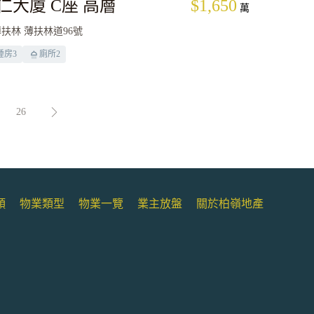
仁大廈 C座 高層
$1,650
萬
扶林 薄扶林道96號
睡房
3
廁所
2
26
類
物業類型
物業一覽
業主放盤
關於柏嶺地產