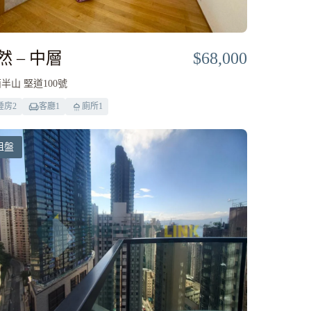
然 – 中層
$68,000
半山 堅道100號
睡房
2
客廳
1
廁所
1
租盤