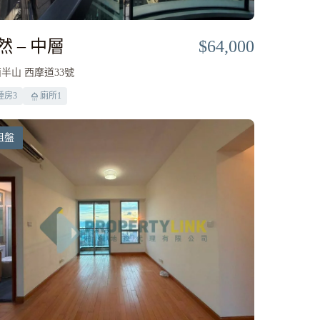
然 – 中層
$64,000
半山 西摩道33號
睡房
3
廁所
1
租盤