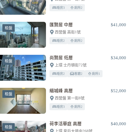
睡房
3
廁所
2
匯賢居 中層
$41,000
租盤
西營盤 高街1號
睡房
2
廁所
2
尚賢居 低層
$34,000
租盤
上環 士丹頓街72號
睡房
2
客廳
2
廁所
1
縉城峰 高層
$52,000
租盤
西營盤 第一街8號
睡房
3
廁所
2
荷李活華庭 高層
$40,000
租盤
上環 皇后大道中268號