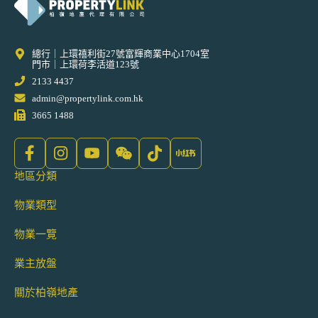
總行｜上環禧利街27號富輝商業中心1704室
門市｜上環荷李活道123號
2133 4437
admin@propertylink.com.hk
3665 1488
地區分類
物業類型
物業一覽
業主放盤
關於柏嶺地產