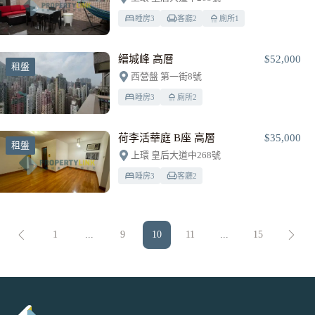
睡房
3
客廳
2
廁所
1
縉城峰 高層
$52,000
租盤
西營盤 第一街8號
睡房
3
廁所
2
荷李活華庭 B座 高層
$35,000
租盤
上環 皇后大道中268號
睡房
3
客廳
2
1
...
9
10
11
...
15