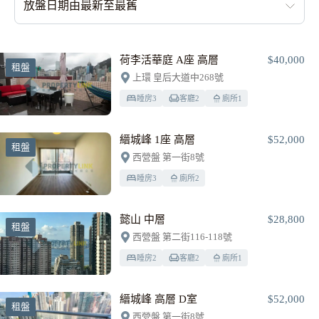
放盤日期由最新至最舊
荷李活華庭 A座 高層
$40,000
租盤
上環 皇后大道中268號
睡房
3
客廳
2
廁所
1
縉城峰 1座 高層
$52,000
租盤
西營盤 第一街8號
睡房
3
廁所
2
懿山 中層
$28,800
租盤
西營盤 第二街116-118號
睡房
2
客廳
2
廁所
1
縉城峰 高層 D室
$52,000
租盤
西營盤 第一街8號