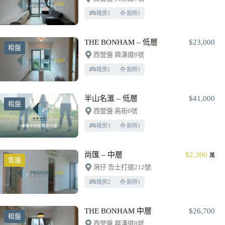
睡房
1
廁所
1
THE BONHAM – 低層
$23,000
租盤
西營盤 興漢道8號
睡房
1
廁所
1
半山名滙 – 低層
$41,000
租盤
西營盤 高街6號
睡房
3
廁所
1
尚匯 – 中層
$2,300
萬
售盤
灣仔 告士打道212號
睡房
2
廁所
1
THE BONHAM 中層
$26,700
租盤
西營盤 興漢道8號