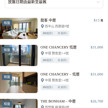
放盤日期由最新至最舊
懿峯 中層
$13
萬
租盤
西半山 西摩道9號
睡房
3
廁所
1
ONE CHANCERY 低層
$31,000
租盤
中環 贊善里1-4號
睡房
1
廁所
1
ONE CHANCERY – 低層
$31,000
租盤
中環 贊善里1-4號
睡房
1
廁所
1
THE BONHAM – 中層
$26,700
租盤
西營盤 興漢道8號