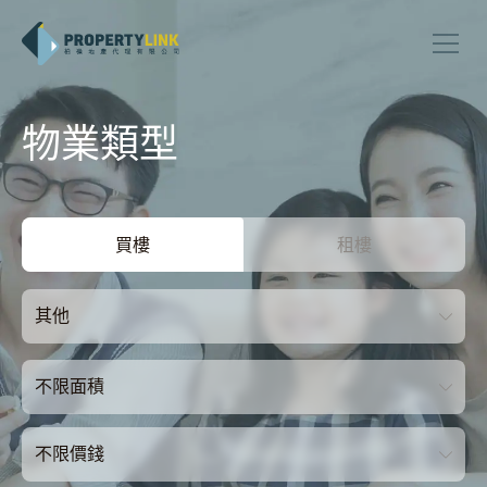
物業類型
買樓
租樓
其他
不限面積
不限價錢