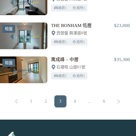
睡房
1
廁所
1
THE BONHAM 低層
$23,000
租盤
西營盤 興漢道8號
睡房
1
廁所
1
寓成峰 – 中層
$35,300
租盤
石塘咀 山道81號
睡房
2
廁所
1
1
2
3
4
...
6