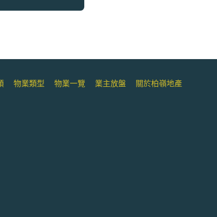
類
物業類型
物業一覽
業主放盤
關於柏嶺地產