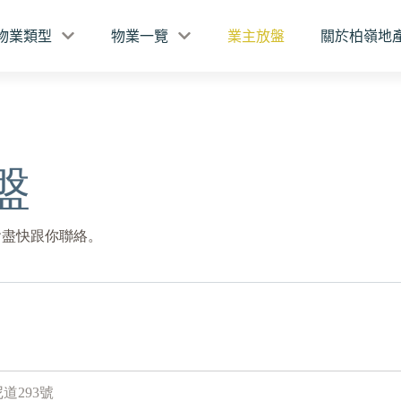
物業類型
物業一覽
業主放盤
關於柏嶺地
盤
會盡快跟你聯絡。