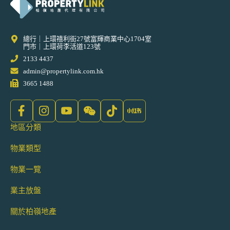
總行｜上環禧利街27號富輝商業中心1704室
門市｜上環荷李活道123號
2133 4437
admin@propertylink.com.hk
3665 1488
地區分類
物業類型
物業一覽
業主放盤
關於柏嶺地產