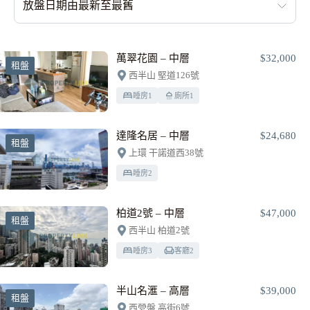
放盤日期由最新至最舊
萬翠花園 – 中層
$32,000
租盤
西半山 堅道126號
睡房
1
廁所
1
達隆名居 – 中層
$24,680
租盤
上環 干諾道西38號
睡房
2
柏道2號 – 中層
$47,000
租盤
西半山 柏道2號
睡房
3
客廳
2
半山名滙 – 高層
$39,000
租盤
西營盤 高街6號