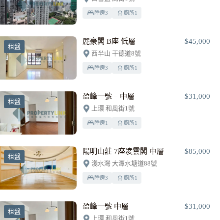
睡房
3
廁所
1
麗豪閣 B座 低層
$45,000
租盤
西半山 干德道8號
睡房
3
廁所
1
盈峰一號 – 中層
$31,000
租盤
上環 和風街1號
睡房
1
廁所
1
陽明山莊 7座凌雲閣 中層
$85,000
租盤
淺水灣 大潭水塘道88號
睡房
3
廁所
1
盈峰一號 中層
$31,000
租盤
上環 和風街1號