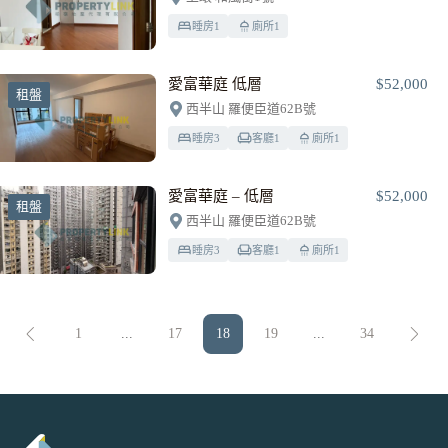
睡房
1
廁所
1
愛富華庭 低層
$52,000
租盤
西半山 羅便臣道62B號
睡房
3
客廳
1
廁所
1
愛富華庭 – 低層
$52,000
租盤
西半山 羅便臣道62B號
睡房
3
客廳
1
廁所
1
1
...
17
18
19
...
34