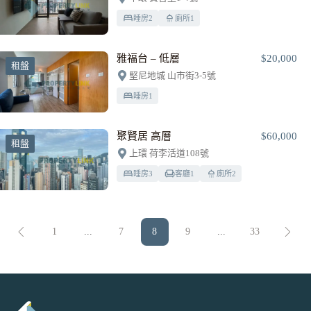
睡房
2
廁所
1
雅福台 – 低層
$20,000
租盤
堅尼地城 山市街3-5號
睡房
1
聚賢居 高層
$60,000
租盤
上環 荷李活道108號
睡房
3
客廳
1
廁所
2
1
...
7
8
9
...
33