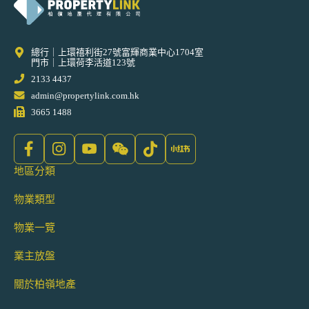
總行｜上環禧利街27號富輝商業中心1704室
門市｜上環荷李活道123號
2133 4437
admin@propertylink.com.hk
3665 1488
地區分類
物業類型
物業一覽
業主放盤
關於柏嶺地產