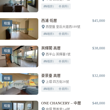
睡房
1
廁所
1
西浦 低層
$45,000
租盤
西營盤 皇后大道西189號
睡房
3
廁所
1
英輝閣 高層
$38,000
租盤
西半山 英輝臺1號
睡房
1
廁所
1
豪景臺 高層
$32,000
租盤
上環 四方街26號
睡房
1
廁所
1
ONE CHANCERY – 中層
$48,000
租盤
中環 贊善里1-4號