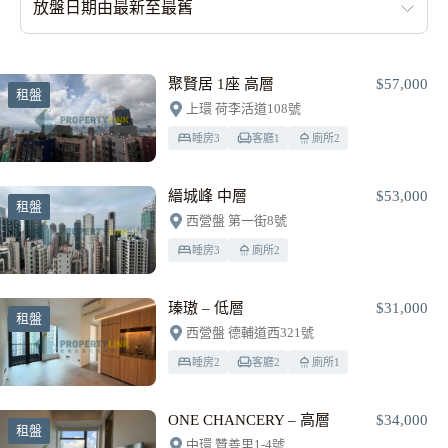
放盤日期由最新至最舊
聚賢居 1座 高層
$57,000
租盤
上環 荷李活道108號
睡房
3
客廳
1
廁所
2
縉城峰 中層
$53,000
租盤
西營盤 第一街8號
睡房
3
廁所
2
瑧璈 – 低層
$31,000
租盤
西營盤 德輔道西321號
睡房
2
客廳
2
廁所
1
ONE CHANCERY – 高層
$34,000
租盤
中環 贊善里1-4號