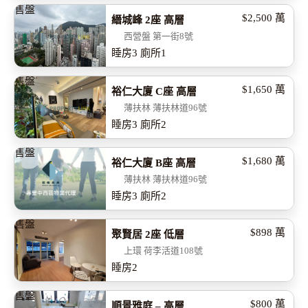
售盤
$2,500
萬
縉城峰 2座 高層
西營盤 第一街8號
睡房
3
廁所
1
售盤
$1,650
萬
裕仁大廈 C座 高層
薄扶林 薄扶林道96號
睡房
3
廁所
2
售盤
$1,680
萬
裕仁大廈 B座 高層
薄扶林 薄扶林道96號
睡房
3
廁所
2
售盤
$898
萬
聚賢居 2座 低層
上環 荷李活道108號
睡房
2
售盤
$800
萬
順景雅庭 – 高層