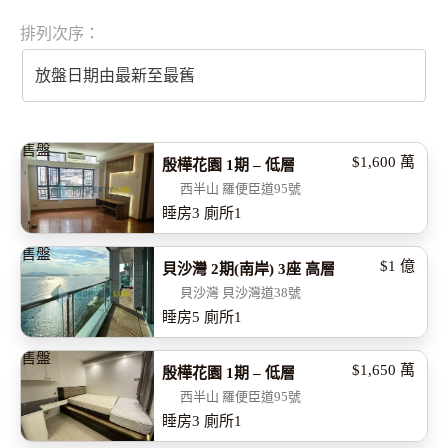
排列次序：
放盤日期由最新至最舊
售盤
$1,600
萬
殷樺花園 1期 – 低層
西半山 羅便臣道95號
睡房
3
廁所
1
售盤
$1
億
貝沙灣 2期(南岸) 3座 高層
貝沙灣 貝沙灣道38號
睡房
5
廁所
1
售盤
$1,650
萬
殷樺花園 1期 – 低層
西半山 羅便臣道95號
睡房
3
廁所
1