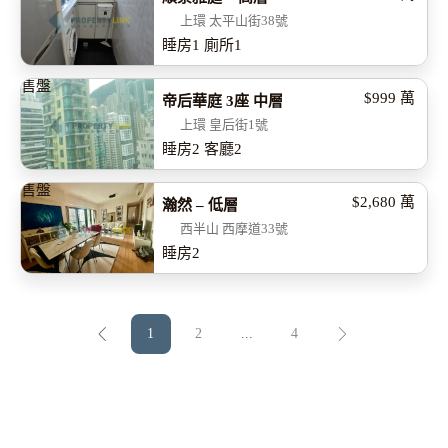
上環 太平山街38號
睡房
1
廁所
1
售盤
$999
萬
帝后華庭 3座 中層
上環 皇后街1號
睡房
2
客廳
2
售盤
$2,680
萬
瀚然 – 低層
西半山 西摩道33號
睡房
2
1
2
...
4