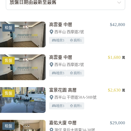
放盤日期由最新至最舊
高雲臺 中層
$42,800
租盤
西半山 西摩道2號
睡房
3
廁所
1
高雲臺 中層
$1,680
萬
售盤
西半山 西摩道2號
睡房
3
廁所
1
富景花園 高層
$2,630
萬
售盤
西半山 干德道58A-58B號
睡房
3
廁所
1
嘉佑大廈 中層
$29,000
租盤
灣仔 皇后大道東34-38號