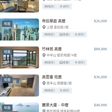
睡房
1
廁所
1
帝后華庭 高層
$26,000
租盤
上環 皇后街1號
睡房
2
客廳
2
廁所
1
竹林苑 高層
$88,000
租盤
中半山 堅尼地道74號
睡房
3
客廳
1
廁所
2
高雲臺 低層
$36,000
租盤
西半山 西摩道2號
睡房
3
廁所
1
麗景大廈 – 中層
$40,000
租盤
堅尼地城 域多利道80號