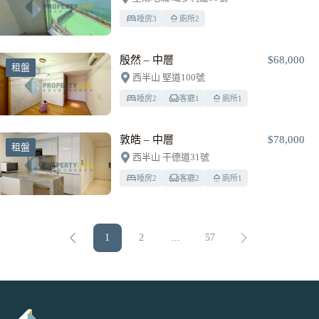
睡房
3
廁所
2
殷然 – 中層
$68,000
租盤
西半山 堅道100號
睡房
2
客廳
1
廁所
1
敦皓 – 中層
$78,000
租盤
西半山 干德道31號
睡房
2
客廳
2
廁所
1
1
2
...
57