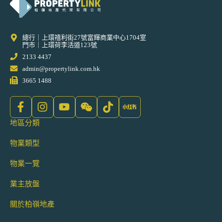
總行｜上環禧利街27號富輝商業中心1704室
門市｜上環荷李活道123號
2133 4437
admin@propertylink.com.hk
3665 1488
地區分類
物業類型
物業一覽
業主放盤
關於柏嶺地產