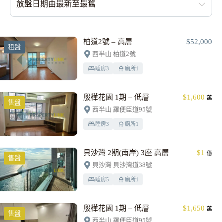
放盤日期由最新至最舊
柏道2號 – 高層
$52,000
租盤
西半山 柏道2號
睡房
3
廁所
1
殷樺花園 1期 – 低層
$1,600
萬
售盤
西半山 羅便臣道95號
睡房
3
廁所
1
貝沙灣 2期(南岸) 3座 高層
$1
億
售盤
貝沙灣 貝沙灣道38號
睡房
5
廁所
1
殷樺花園 1期 – 低層
$1,650
萬
售盤
西半山 羅便臣道95號