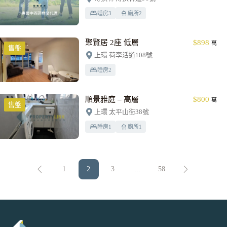
睡房
3
廁所
2
聚賢居 2座 低層
$898
萬
售盤
上環 荷李活道108號
睡房
2
順景雅庭 – 高層
$800
萬
售盤
上環 太平山街38號
睡房
1
廁所
1
1
2
3
...
58