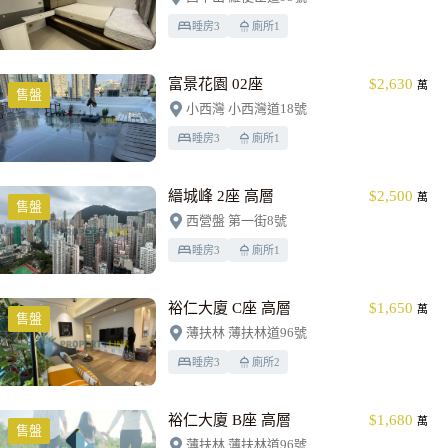
睡房
3
廁所
1
富景花園 02座
$2,630
萬
售盤
小西灣 小西灣道18號
睡房
3
廁所
1
縉城峰 2座 高層
$2,500
萬
售盤
西營盤 第一街8號
睡房
3
廁所
1
裕仁大廈 C座 高層
$1,650
萬
售盤
薄扶林 薄扶林道96號
睡房
3
廁所
2
裕仁大廈 B座 高層
$1,680
萬
售盤
薄扶林 薄扶林道96號