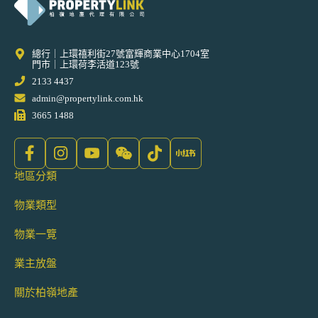
總行｜上環禧利街27號富輝商業中心1704室
門市｜上環荷李活道123號
2133 4437
admin@propertylink.com.hk
3665 1488
地區分類
物業類型
物業一覽
業主放盤
關於柏嶺地產