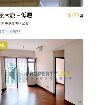
景大廈 – 低層
$488
萬
環 干諾道西82-87號
睡房
2
廁所
1
售盤