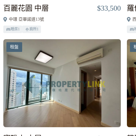
百麗花園 中層
$33,500
羅
中環 亞畢諾道13號
西
睡房
1
廁所
1
租盤