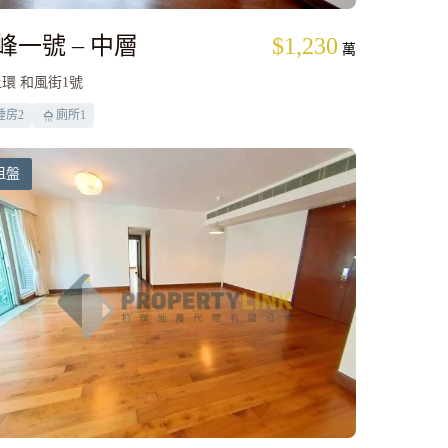
峰一號 – 中層
$1,230
萬
環 和風街1號
睡房
2
廁所
1
租盤