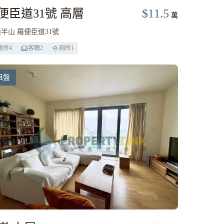
便臣道31號 高層
$11.5
萬
半山 羅便臣道31號
睡房
4
客廳
2
廁所
1
租盤