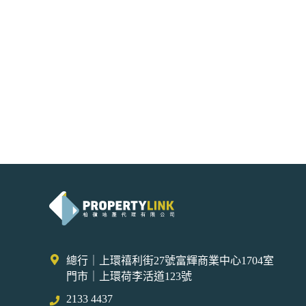
總行｜上環禧利街27號富輝商業中心1704室
門市｜上環荷李活道123號
2133 4437