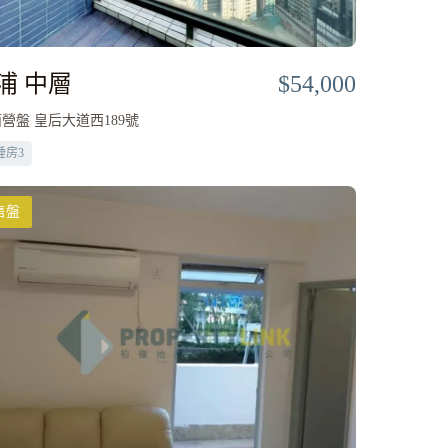
浦 中層
$54,000
營盤 皇后大道西189號
睡房
3
售盤