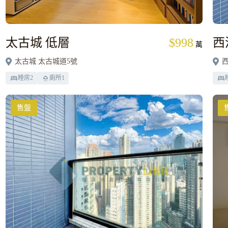
太古城 低層
$998
西
萬
太古城 太古城道5號
西
睡房
2
廁所
1
售盤