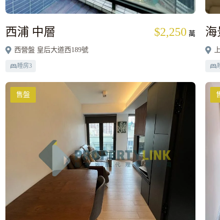
西浦 中層
$2,250
海
萬
西營盤 皇后大道西189號
上
睡房
3
售盤