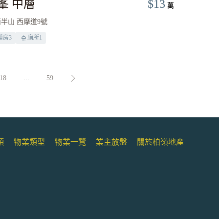
峯 中層
$13
萬
半山 西摩道9號
睡房
3
廁所
1
18
...
59
類
物業類型
物業一覽
業主放盤
關於柏嶺地產