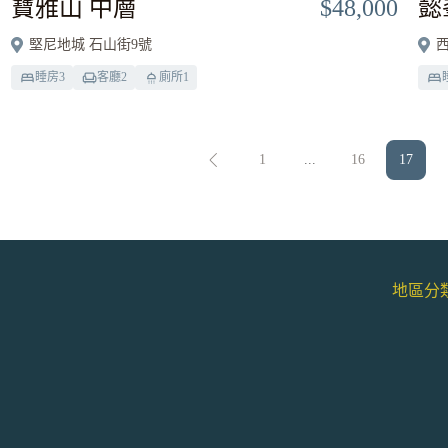
寶雅山 中層
$48,000
懿
堅尼地城 石山街9號
西
睡房
3
客廳
2
廁所
1
1
...
16
17
地區分