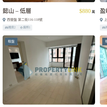
懿山 – 低層
$880
盈
萬
西營盤 第二街116-118號
上
睡房
2
廁所
1
租盤