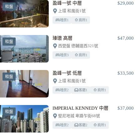
盈峰一號 中層
$29,000
租盤
上環 和風街1號
睡房
1
廁所
1
瑧璈 高層
$47,000
租盤
西營盤 德輔道西321號
睡房
3
廁所
1
盈峰一號 低層
$33,500
租盤
上環 和風街1號
睡房
2
客廳
1
廁所
1
IMPERIAL KENNEDY 中層
$37,000
租盤
堅尼地城 卑路乍街68號
睡房
2
客廳
2
廁所
1