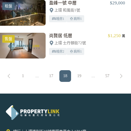
盈峰一號 中層
$29,000
租盤
上環 和風街1號
睡房
1
廁所
1
尚賢居 低層
$1,250
萬
售盤
上環 士丹頓街72號
睡房
2
廁所
1
1
...
17
18
19
...
57