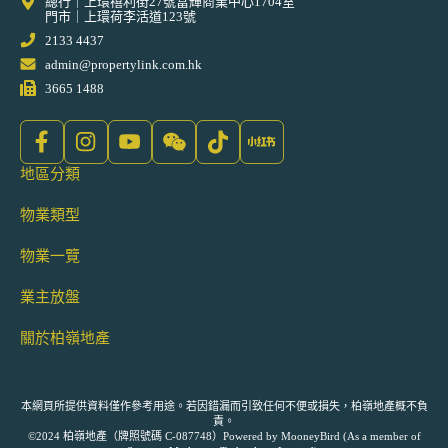
總行｜上環禧利街27號富輝商業中心1704室
門市｜上環荷李活道123號
2133 4437
admin@propertylink.com.hk
3665 1488
地區分類
物業類型
物業一覽
業主放盤
關於柏嶺地產
本網頁所提供資料僅作參考用途。若因錯漏而引致任何不便或損失，柏嶺地產概不負
責。
©2024 柏嶺地產（牌照號碼 C-087748）Powered by
MooneyBird
(As a member of