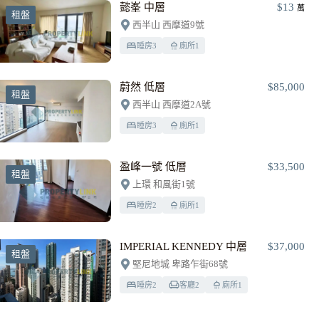
懿峯 中層
$13
萬
租盤
西半山 西摩道9號
睡房
3
廁所
1
蔚然 低層
$85,000
租盤
西半山 西摩道2A號
睡房
3
廁所
1
盈峰一號 低層
$33,500
租盤
上環 和風街1號
睡房
2
廁所
1
IMPERIAL KENNEDY 中層
$37,000
租盤
堅尼地城 卑路乍街68號
睡房
2
客廳
2
廁所
1